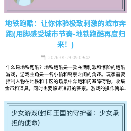
地铁跑酷：让你体验极致刺激的城市奔
跑(用脚感受城市节奏-地铁跑酷再度归
来！)
2026-01-29 09:09:42
什么是地铁跑酷？地铁跑酷是一款充满刺激和惊险的跑酷
游戏，游戏主角是一名小偷和警察之间的角逐。玩家需要
控制人物在地铁和市区的场景中奔跑和闪避障碍物，收集
金币和道具，同时也要躲避追赶的警察。游戏的操作简单...