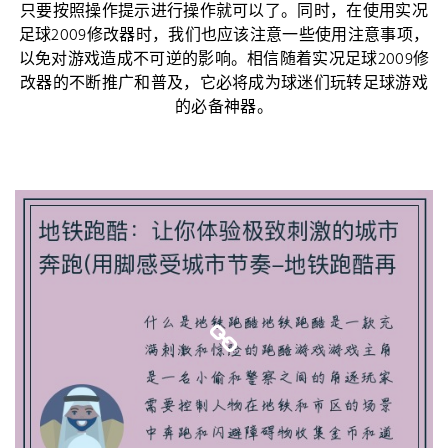
只要按照操作提示进行操作就可以了。同时，在使用实况
足球2009修改器时，我们也应该注意一些使用注意事项，
以免对游戏造成不可逆的影响。相信随着实况足球2009修
改器的不断推广和普及，它必将成为球迷们玩转足球游戏
的必备神器。