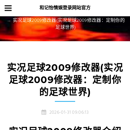
和记怡情娱登录网站官方
首页
精品项目
实况足球2009修改器(实况足球2009修改器：定制你的
足球世界)
实况足球2009修改器(实况
足球2009修改器：定制你
的足球世界)
2026-01-31 09:06:13