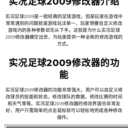
实况足球2009修改器介绍
实况足球2009是一款经典的足球游戏，但是玩家在游戏中
常常遇到的问题就是游戏玩法单一，玩家想要自定义修改
游戏内的各种参数却无从下手。这就是为什么实况足球
2009修改器横空出世，为玩家提供一种全新的修改游戏的
方式。
实况足球2009修改器的功
能
实况足球2009修改器的功能非常强大，用户可以自定义修
改球员的技能和状态，修改球队的数据，修改比赛的时间
和天气等等。实况足球2009修改器的修改界面也非常友
好，用户只需简单的点击鼠标就可以轻松地完成各种修改
操作。