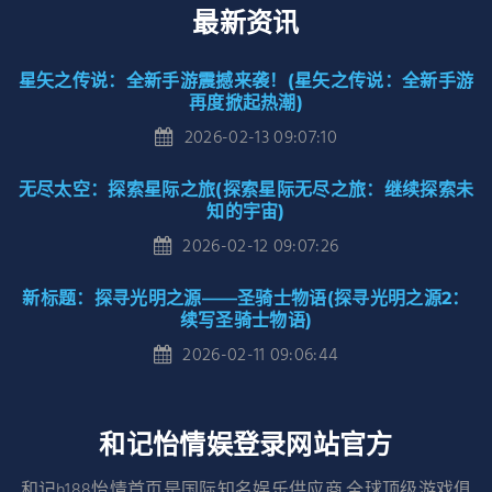
最新资讯
星矢之传说：全新手游震撼来袭！(星矢之传说：全新手游
再度掀起热潮)
2026-02-13 09:07:10
无尽太空：探索星际之旅(探索星际无尽之旅：继续探索未
知的宇宙)
2026-02-12 09:07:26
新标题：探寻光明之源——圣骑士物语(探寻光明之源2：
续写圣骑士物语)
2026-02-11 09:06:44
和记怡情娱登录网站官方
和记h188怡情首页是国际知名娱乐供应商,全球顶级游戏俱